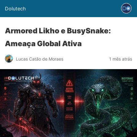
Dolutech
Armored Likho e BusySnake:
Ameaça Global Ativa
Lucas Catão de Moraes
1 mês atrás