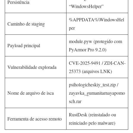
Persistência
“WindowsHelper”
%APPDATA%\WindowsHel
Caminho de staging
per
module.pyw (protegido com
Payload principal
PyArmor Pro 9.2.0)
CVE-2025-9491 / ZDI-CAN-
Vulnerabilidade explorada
25373 (arquivos LNK)
psihologicheskiy_test.zip /
Nome de arquivo de isca
zayavka_gumanitarnayapomo
sch.rar
RustDesk (reinstalado ou
Ferramenta de acesso remoto
reiniciado pelo malware)