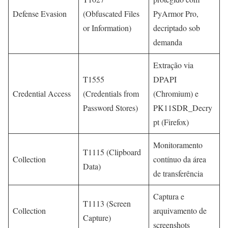
Defense Evasion
(Obfuscated Files
PyArmor Pro,
or Information)
decriptado sob
demanda
Extração via
T1555
DPAPI
Credential Access
(Credentials from
(Chromium) e
Password Stores)
PK11SDR_Decry
pt (Firefox)
Monitoramento
T1115 (Clipboard
Collection
contínuo da área
Data)
de transferência
Captura e
T1113 (Screen
Collection
arquivamento de
Capture)
screenshots