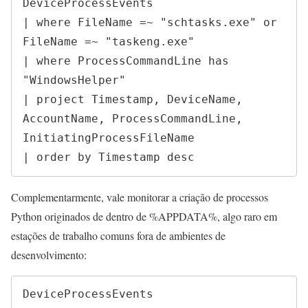
DeviceProcessEvents

| where FileName =~ "schtasks.exe" or 
FileName =~ "taskeng.exe"

| where ProcessCommandLine has 
"WindowsHelper"

| project Timestamp, DeviceName, 
AccountName, ProcessCommandLine, 
InitiatingProcessFileName

| order by Timestamp desc
Complementarmente, vale monitorar a criação de processos
Python originados de dentro de %APPDATA%, algo raro em
estações de trabalho comuns fora de ambientes de
desenvolvimento:
DeviceProcessEvents
