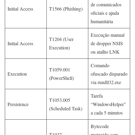
de comunicados
Initial Access
T1566 (Phishing)
oficiais e ajuda
humanitária
Execução manual
T1204 (User
Initial Access
de dropper NSIS
Execution)
ou atalho LNK
Comando
T1059.001
Execution
ofuscado disparado
(PowerShell)
via rundll32.exe
Tarefa
T1053.005
Persistence
“WindowsHelper”
(Scheduled Task)
a cada 5 minutos
Bytecode
T1027
protegido com