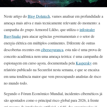
Neste artigo do
Blog Dolutech
, vamos analisar em profundidade a
ameaça mais ativa e mais tecnicamente relevante do momento: a
campanha do grupo Armored Likho, que utiliza o
infostealer
BusySnake
para atacar agências governamentais e o setor de
energia elétrica em múltiplos continentes. Diferente de outras
descobertas recentes em
cibersegurança,
esta não é uma prova de
conceito acadêmica nem uma ameaça teórica: é uma campanha de
espionagem em curso agora, documentada pela
Kaspersky
em
relatório publicado na Securelist nesta semana, e que se encaixa
em uma tendência maior que vem preocupando analistas de risco
no mundo todo.
Segundo o Fórum Econômico Mundial, incidentes cibernéticos já
são apontados como o principal risco global para 2026, à frente
até mesmo da inteligência artificial, e 64% das organizações já