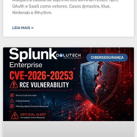
OAuth e SaaS como vetores. Casos @mastra, Klue,
Nintendo e iRhythm.
LEIA MAIS »
CIBERSEGURANÇA