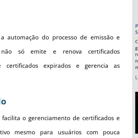
P
S
 a automação do processo de emissão e
C
g
 não só emite e renova certificados
r
n
certificados expirados e gerencia as
m
L
do
acilita o gerenciamento de certificados e
tuitivo mesmo para usuários com pouca