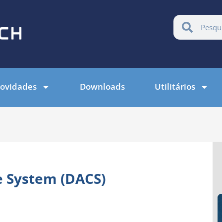
ovidades
Downloads
Utilitários
e System (DACS)