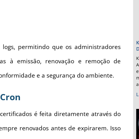
K
 logs, permitindo que os administradores
D
K
adas à emissão, renovação e remoção de
A
e
a conformidade e a segurança do ambiente.
m
a
 Cron
L
ertificados é feita diretamente através do
 sempre renovados antes de expirarem. Isso