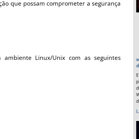
vação que possam comprometer a segurança
um ambiente Linux/Unix com as seguintes
w
d
E
p
d
W
d
L