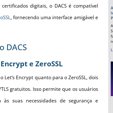
certificados digitais, o DACS é compatível
A
I
roSSL
, fornecendo uma interface amigável e
P
A
5
f
r
 do DACS
L
 Encrypt e ZeroSSL
 Let’s Encrypt quanto para o ZeroSSL, dois
/TLS gratuitos. Isso permite que os usuários
 às suas necessidades de segurança e