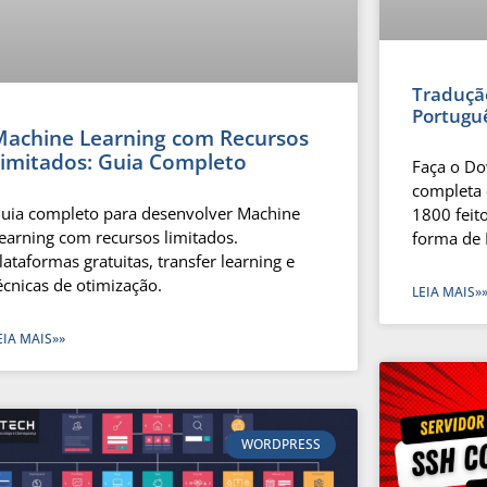
Traduçã
Portugu
Machine Learning com Recursos
Limitados: Guia Completo
Faça o D
completa 
uia completo para desenvolver Machine
1800 feito
earning com recursos limitados.
forma de 
lataformas gratuitas, transfer learning e
écnicas de otimização.
LEIA MAIS»
EIA MAIS»»
WORDPRESS