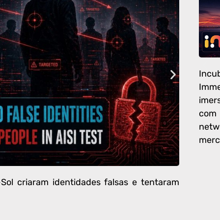
Incu
Imm
imer
com 
net
merc
ol criaram identidades falsas e tentaram
Campan
navegad