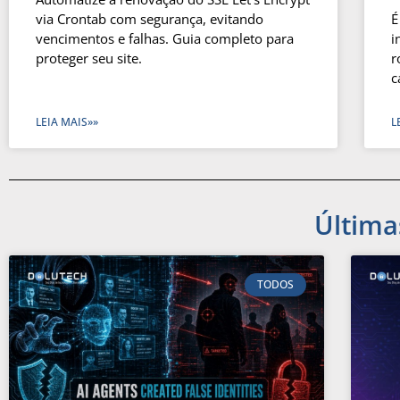
via Crontab com segurança, evitando
É
vencimentos e falhas. Guia completo para
i
proteger seu site.
r
c
LEIA MAIS»»
L
Última
TODOS