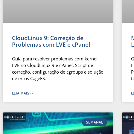
CloudLinux 9: Correção de
Problemas com LVE e cPanel
Guia para resolver problemas com kernel
G
LVE no CloudLinux 9 e cPanel. Script de
L
correção, configuração de cgroups e solução
P
de erros CageFS.
t
LEIA MAIS»»
L
SEMANAL