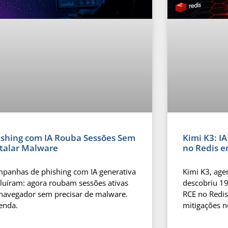
ishing com IA Rouba Sessões Sem
Kimi K3: I
stalar Malware
no Redis e
panhas de phishing com IA generativa
Kimi K3, age
luíram: agora roubam sessões ativas
descobriu 19
navegador sem precisar de malware.
RCE no Redis
enda.
mitigações ne