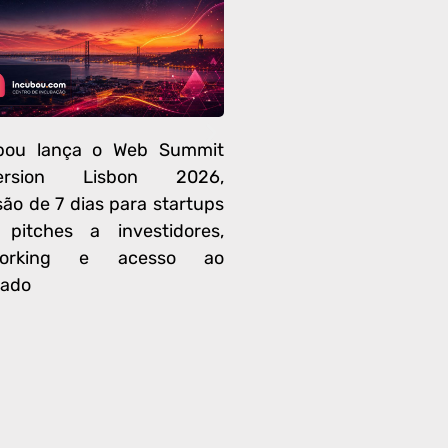
bou lança o Web Summit
Incubou, o ecossist
ersion Lisbon 2026,
aceleração de start
são de 7 dias para startups
cibersegurança fund
pitches a investidores,
Thiago Vieira em Portu
working e acesso ao
conecta talentos
ado
brasileiros.
has de phishing com IA generativa evoluíram: a
or sem precisar de malware. Entenda.