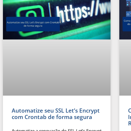
Automatize seu SSL Let’s Encrypt
com Crontab de forma segura
Automatize a renovação do SSL Let’s Encrypt