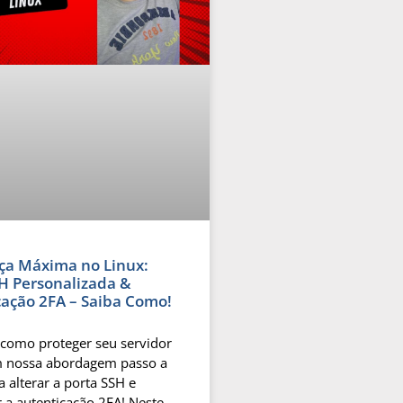
ça Máxima no Linux:
H Personalizada &
cação 2FA – Saiba Como!
como proteger seu servidor
m nossa abordagem passo a
 alterar a porta SSH e
r a autenticação 2FA! Neste