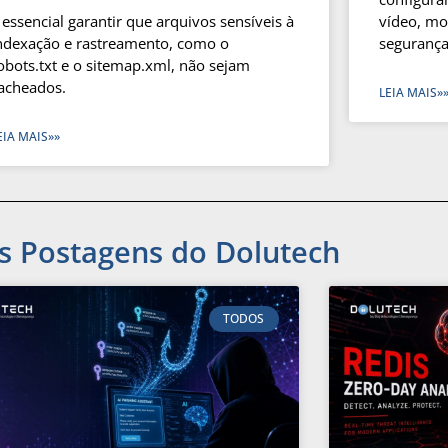
 essencial garantir que arquivos sensíveis à
vídeo, m
ndexação e rastreamento, como o
segurança
obots.txt e o sitemap.xml, não sejam
acheados.
LEIA MAIS»
EIA MAIS»»
s Postagens do Dolutech
TODOS