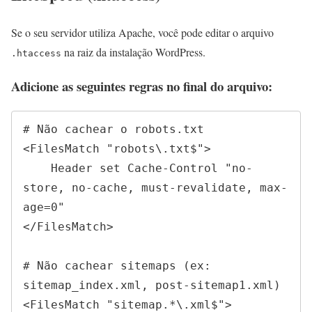
Se o seu servidor utiliza Apache, você pode editar o arquivo
na raiz da instalação WordPress.
.htaccess
Adicione as seguintes regras no final do arquivo:
# Não cachear o robots.txt

<FilesMatch "robots\.txt$">

    Header set Cache-Control "no-
store, no-cache, must-revalidate, max-
age=0"

</FilesMatch>

# Não cachear sitemaps (ex: 
sitemap_index.xml, post-sitemap1.xml)

<FilesMatch "sitemap.*\.xml$">
