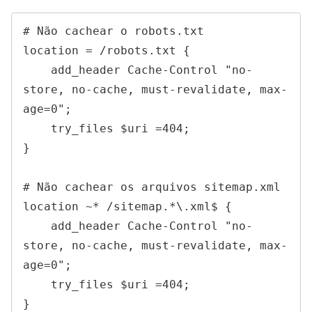
# Não cachear o robots.txt

location = /robots.txt {

    add_header Cache-Control "no-
store, no-cache, must-revalidate, max-
age=0";

    try_files $uri =404;

}

# Não cachear os arquivos sitemap.xml

location ~* /sitemap.*\.xml$ {

    add_header Cache-Control "no-
store, no-cache, must-revalidate, max-
age=0";

    try_files $uri =404;

}