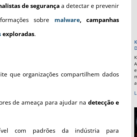
nalistas de segurança
a detectar e prevenir
informações sobre
malware
, campanhas
s
exploradas
.
K
D
K
A
e
te que organizações compartilhem dados
m
a
L
ores de ameaça para ajudar na
detecção e
vel com padrões da indústria para