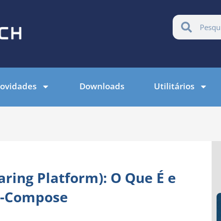
ovidades
Downloads
Utilitários
ring Platform): O Que É e
r-Compose