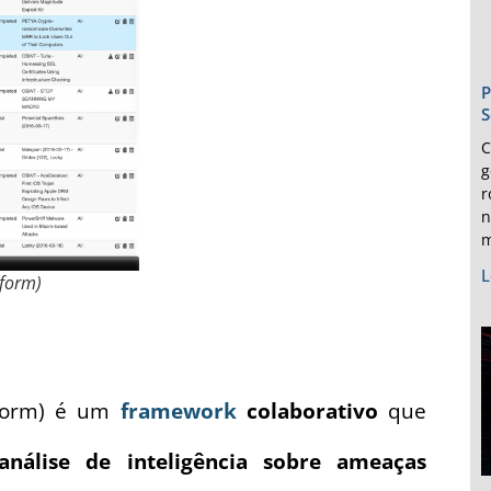
P
S
C
g
r
n
m
L
tform)
tform) é um
framework
colaborativo
que
análise de inteligência sobre ameaças