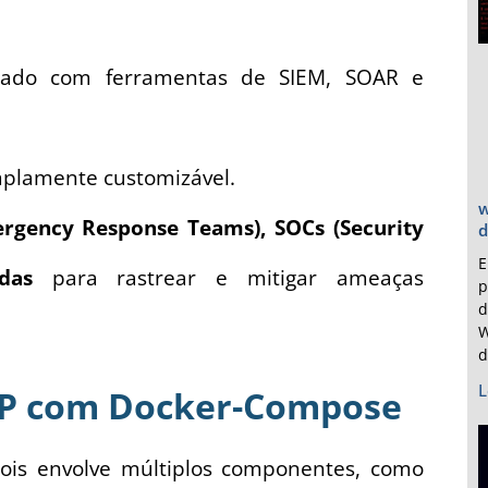
rado com ferramentas de SIEM, SOAR e
mplamente customizável.
w
rgency Response Teams), SOCs (Security
d
E
das
para rastrear e mitigar ameaças
p
d
W
d
L
P com Docker-Compose
pois envolve múltiplos componentes, como