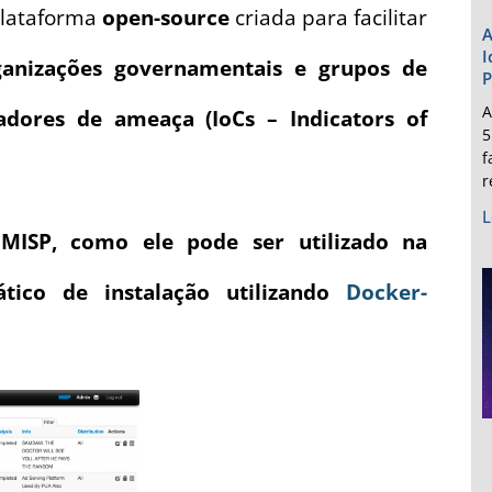
lataforma
open-source
criada para facilitar
A
I
ganizações governamentais e grupos de
P
A
adores de ameaça (IoCs – Indicators of
5
f
r
L
MISP, como ele pode ser utilizado na
tico de instalação utilizando
Docker-