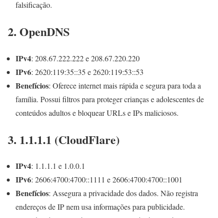
falsificação​
​.
2. OpenDNS
IPv4
: 208.67.222.222 e 208.67.220.220
IPv6
: 2620:119:35::35 e 2620:119:53::53
Benefícios
: Oferece internet mais rápida e segura para toda a
família. Possui filtros para proteger crianças e adolescentes de
conteúdos adultos e bloquear URLs e IPs maliciosos​
​.
3. 1.1.1.1 (CloudFlare)
IPv4
: 1.1.1.1 e 1.0.0.1
IPv6
: 2606:4700:4700::1111 e 2606:4700:4700::1001
Benefícios
: Assegura a privacidade dos dados. Não registra
endereços de IP nem usa informações para publicidade.