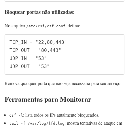
Bloquear portas não utilizadas:
No arquivo
, defina:
/etc/csf/csf.conf
TCP_IN = "22,80,443"

TCP_OUT = "80,443"

UDP_IN = "53"

UDP_OUT = "53"
Remova qualquer porta que não seja necessária para seu serviço.
Ferramentas para Monitorar
: lista todos os IPs atualmente bloqueados.
csf -l
: mostra tentativas de ataque em
tail -f /var/log/lfd.log