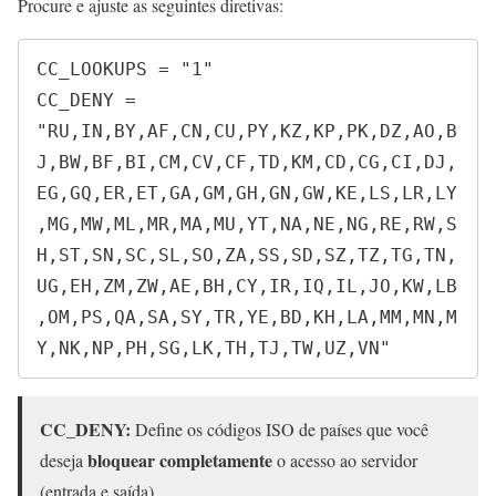
Procure e ajuste as seguintes diretivas:
CC_LOOKUPS = "1"

CC_DENY = 
"RU,IN,BY,AF,CN,CU,PY,KZ,KP,PK,DZ,AO,B
J,BW,BF,BI,CM,CV,CF,TD,KM,CD,CG,CI,DJ,
EG,GQ,ER,ET,GA,GM,GH,GN,GW,KE,LS,LR,LY
,MG,MW,ML,MR,MA,MU,YT,NA,NE,NG,RE,RW,S
H,ST,SN,SC,SL,SO,ZA,SS,SD,SZ,TZ,TG,TN,
UG,EH,ZM,ZW,AE,BH,CY,IR,IQ,IL,JO,KW,LB
,OM,PS,QA,SA,SY,TR,YE,BD,KH,LA,MM,MN,M
Y,NK,NP,PH,SG,LK,TH,TJ,TW,UZ,VN"
CC_DENY:
Define os códigos ISO de países que você
bloquear completamente
deseja
o acesso ao servidor
(entrada e saída).