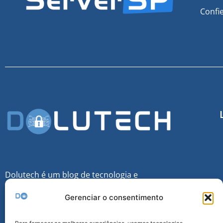
Confi
Dolutech é um blog de tecnologia e
Cibersegurança voltado para o público que
Gerenciar o consentimento
queira sempre se manter informado sobre
esse mundo tecnológico.