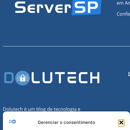
em Am
Confi
Dolutech é um blog de tecnologia e
Cibersegurança voltado para o público que
Gerenciar o consentimento
queira sempre se manter informado sobre
esse mundo tecnológico.