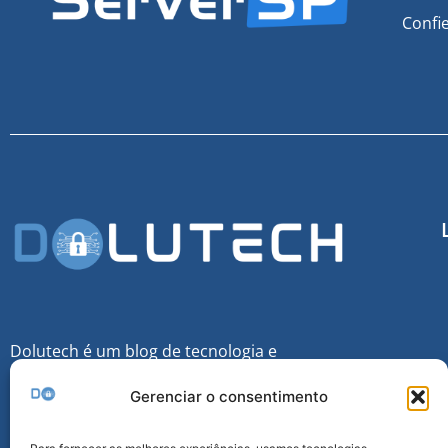
Confi
Dolutech é um blog de tecnologia e
Cibersegurança voltado para o público que
Gerenciar o consentimento
queira sempre se manter informado sobre
esse mundo tecnológico.