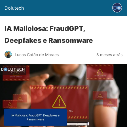
Dolutech
IA Maliciosa: FraudGPT,
Deepfakes e Ransomware
Lucas Catão de Moraes
8 meses atrás