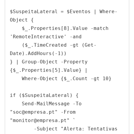
$SuspeitaLateral = $Eventos | Where-
Object {

    $_.Properties[8].Value -match 
'RemoteInteractive' -and

    ($_.TimeCreated -gt (Get-
Date).AddHours(-1))

} | Group-Object -Property 
{$_.Properties[5].Value} |

    Where-Object {$_.Count -gt 10}

if ($SuspeitaLateral) {

    Send-MailMessage -To 
"soc@empresa.pt" -From 
"monitor@empresa.pt" `

        -Subject "Alerta: Tentativas 