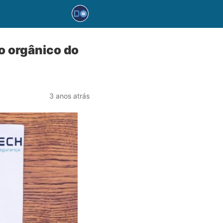
go orgânico do
3 anos atrás