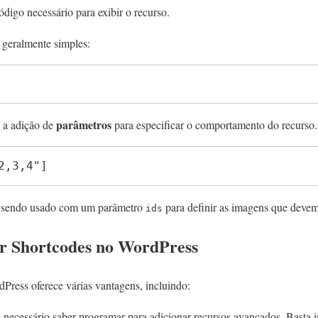
digo necessário para exibir o recurso.
 geralmente simples:
parâmetros
 a adição de
para especificar o comportamento do recurso
2,3,4"]
á sendo usado com um parâmetro
para definir as imagens que devem 
ids
r Shortcodes no WordPress
Press oferece várias vantagens, incluindo:
 necessário saber programar para adicionar recursos avançados. Basta in