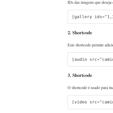
IDs das imagens que deseja e
[gallery ids="1,
2. Shortcode
Este shortcode permite adic
[audio src="cami
3. Shortcode
O
shortcode é usado para i
[video src="cami