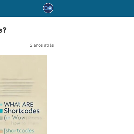
s?
2 anos atrás