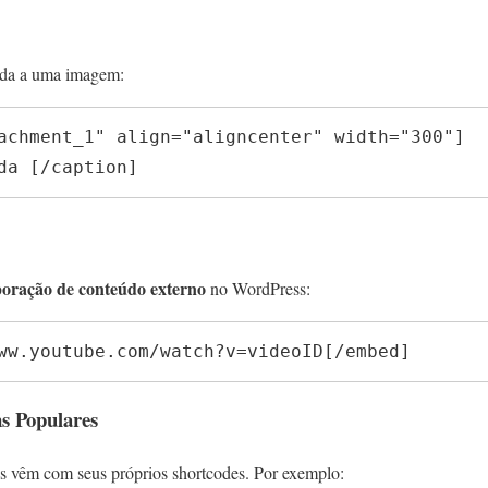
nda a uma imagem:
achment_1" align="aligncenter" width="300"] 

da [/caption]
poração de conteúdo externo
no WordPress:
ww.youtube.com/watch?v=videoID[/embed]
ns Populares
s vêm com seus próprios shortcodes. Por exemplo: