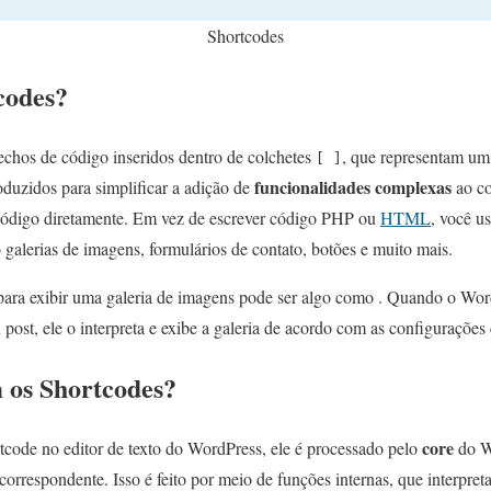
Shortcodes
codes?
chos de código inseridos dentro de colchetes
, que representam um 
[ ]
funcionalidades complexas
roduzidos para simplificar a adição de
ao co
 código diretamente. Em vez de escrever código PHP ou
HTML
, você u
 galerias de imagens, formulários de contato, botões e muito mais.
ara exibir uma galeria de imagens pode ser algo como
. Quando o Word
ost, ele o interpreta e exibe a galeria de acordo com as configurações 
os Shortcodes?
core
code no editor de texto do WordPress, ele é processado pelo
do W
orrespondente. Isso é feito por meio de funções internas, que interpre