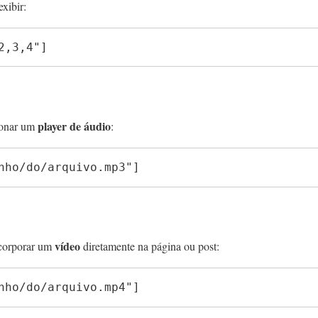
xibir:
2,3,4"]
player de áudio
ionar um
:
nho/do/arquivo.mp3"]
vídeo
ncorporar um
diretamente na página ou post:
nho/do/arquivo.mp4"]