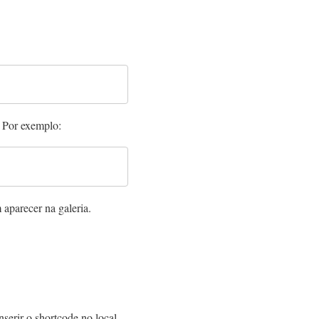
. Por exemplo:
aparecer na galeria.
serir o shortcode no local