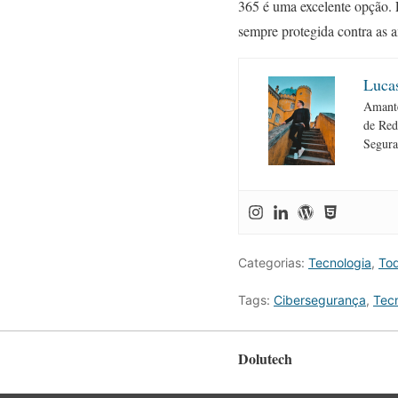
365 é uma excelente opção. 
sempre protegida contra as 
Luca
Amante
de Red
Segura
Categorias:
Tecnologia
,
To
Tags:
Cibersegurança
,
Tec
Dolutech