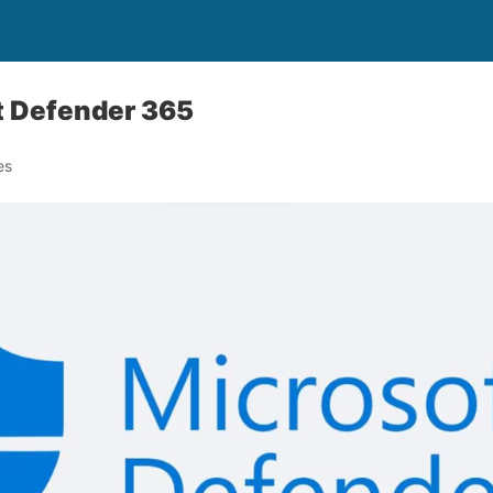
t Defender 365
es